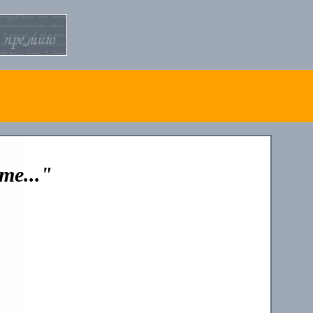
те..."